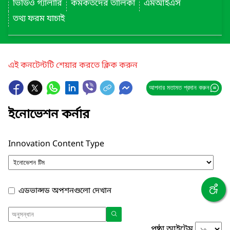
ভিডিও গ্যালারি
কর্মকর্তদের তালিকা
এমআইএস
তথ্য ফরম যাচাই
এই কনটেন্টটি শেয়ার করতে ক্লিক করুন
আপনার মতামত প্রদান করুন
ইনোভেশন কর্নার
Innovation Content Type
এডভান্সড অপশনগুলো দেখান
পৃষ্ঠা আইটেম