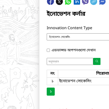
ইনোভেশন কর্নার
Innovation Content Type
এডভান্সড অপশনগুলো দেখান
নং
শিরোনা
১
ইনোভেশন সোকেসিং
১