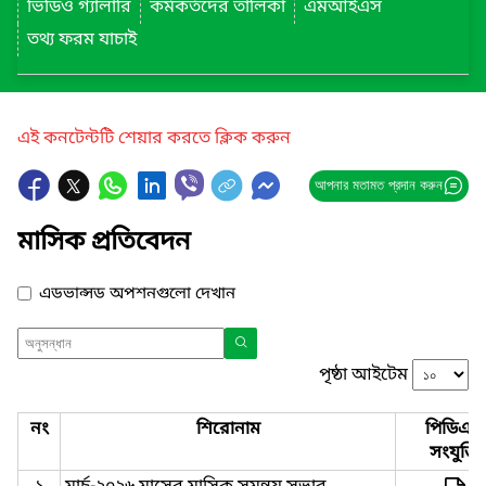
ভিডিও গ্যালারি
কর্মকর্তদের তালিকা
এমআইএস
তথ্য ফরম যাচাই
এই কনটেন্টটি শেয়ার করতে ক্লিক করুন
আপনার মতামত প্রদান করুন
মাসিক প্রতিবেদন
এডভান্সড অপশনগুলো দেখান
পৃষ্ঠা আইটেম
নং
শিরোনাম
পিডিএফ
সংযুক্তি