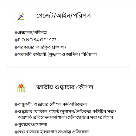
গেজেট/আইন/পরিপত্র
প্রজ্ঞাপন/পরিপত্র
P O NO.94 OF 1972
সরকারের জারিকৃত প্রজ্ঞাপন
সরকারি কর্মচারী (শৃঙ্খলা ও আপিল) বিধিমালা
জাতীয় শুদ্ধাচার কৌশল
বামুকট্রা, শুদ্ধাচার কৌশল কর্ম-পরিকল্পনা
শুদ্ধাচার ফোকাল পয়েন্ট/সুশাসন/নৈতিকতা কমিটির সভা/
অগ্রগতি প্রতিবেদন/কর্মশালা/স্টেকহোল্ডার সভা/প্রশিক্ষণ
পুরস্কার/প্রণোদনা
তথ্য বাতায়ন হালনাগাদ সংক্রান্ত প্রতিবেদন