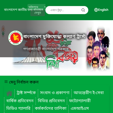
বাংলাদেশ জাতীয় তথ্য বাতায়ন
English
দেখুন
বাংলাদেশ মুক্তিযোদ্ধা কল্যাণ ট্রাস্ট
গণপ্রজাতন্ত্রী বাংলাদেশ সরকার
মেনু নির্বাচন করুন
ট্রাষ্ট সর্ম্পকে
সংবাদ ও প্রকাশণা
আভ্যন্তরীণ ই-সেবা
বার্ষিক প্রতিবেদন
বিভিন্ন প্রতিবেদন
ফট্যোগ্যালারী
ভিডিও গ্যালারি
কর্মকর্তদের তালিকা
এমআইএস