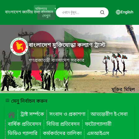
বাংলাদেশ জাতীয় তথ্য বাতায়ন
English
দেখুন
বাংলাদেশ মুক্তিযোদ্ধা কল্যাণ ট্রাস্ট
গণপ্রজাতন্ত্রী বাংলাদেশ সরকার
মেনু নির্বাচন করুন
ট্রাষ্ট সর্ম্পকে
সংবাদ ও প্রকাশণা
আভ্যন্তরীণ ই-সেবা
বার্ষিক প্রতিবেদন
বিভিন্ন প্রতিবেদন
ফট্যোগ্যালারী
ভিডিও গ্যালারি
কর্মকর্তদের তালিকা
এমআইএস