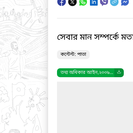
সেবার মান সম্পর্কে ম
কন্টেন্ট: পাতা
তথ্য অধিকার আইন,২০০৯...