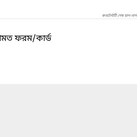
কনটেন্টটি শেষ হাল-না
তামত ফরম/কার্ড