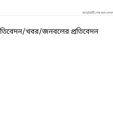
কনটেন্টটি শেষ হাল-নাগা
্রতিবেদন/খবর/জনবলের প্রতিবেদন