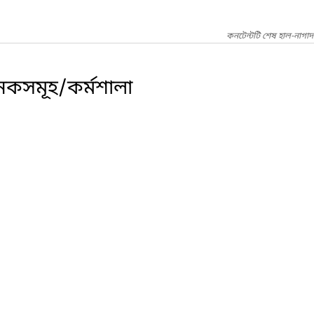
কনটেন্টটি শেষ হাল-নাগা
ানকসমূহ/কর্মশালা