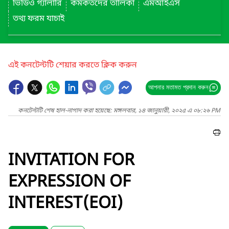
ভিডিও গ্যালারি
কর্মকর্তদের তালিকা
এমআইএস
তথ্য ফরম যাচাই
এই কনটেন্টটি শেয়ার করতে ক্লিক করুন
আপনার মতামত প্রদান করুন
কনটেন্টটি শেষ হাল-নাগাদ করা হয়েছে: মঙ্গলবার, ১৪ জানুয়ারী, ২০২৫ এ ০৮:২৬ PM
INVITATION FOR
EXPRESSION OF
INTEREST(EOI)